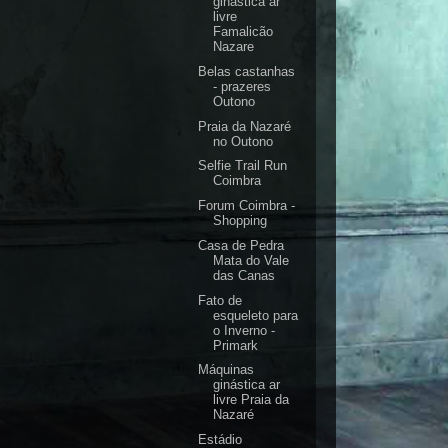
ginastica ar
livre
Famalicão
Nazare
Belas castanhas
- prazeres
Outono
Praia da Nazaré
no Outono
Selfie Trail Run
Coimbra
Forum Coimbra -
Shopping
Casa de Pedra
Mata do Vale
das Canas
Fato de
esqueleto para
o Inverno -
Primark
Máquinas
ginástica ar
livre Praia da
Nazaré
Estádio