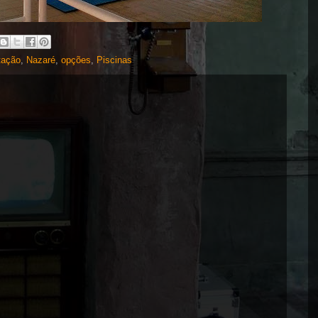
tação
,
Nazaré
,
opções
,
Piscinas