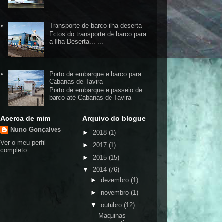
Transporte de barco ilha deserta
Fotos do transporte de barco para
a Ilha Deserta... ...
Porto de embarque e barco para
Cabanas de Tavira
Porto de embarque e passeio de
barco até Cabanas de Tavira
Acerca de mim
Arquivo do blogue
Nuno Gonçalves
►
2018
(1)
Ver o meu perfil
►
2017
(1)
completo
►
2015
(15)
▼
2014
(76)
►
dezembro
(1)
►
novembro
(1)
▼
outubro
(12)
Maquinas