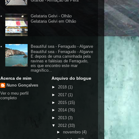
Grande - Armação de Pêra
Gelataria Gelvi - Olhão
Gelataria Gelvi em Olhão
Beautiful sea - Ferragudo - Algarve
Beautiful sea - Ferragudo - Algarve
E depois de uma caminhada pela
ravinas e falésias de Ferragudo,
eis que encontro este mar
magnífico...
Acerca de mim
Arquivo do blogue
Nuno Gonçalves
►
2018
(1)
Ver o meu perfil
►
2017
(1)
completo
►
2015
(15)
►
2014
(76)
►
2013
(3)
▼
2012
(33)
►
novembro
(4)