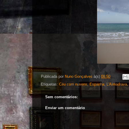
Publicada por
Nuno Gonçalves
à(s)
08:50
Etiquetas:
Céu com nuvens
,
Espanha
,
L'Almadrava
Sem comentários:
Enviar um comentário