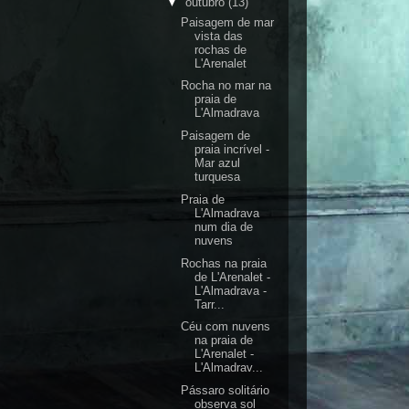
▼
outubro
(13)
Paisagem de mar
vista das
rochas de
L'Arenalet
Rocha no mar na
praia de
L'Almadrava
Paisagem de
praia incrível -
Mar azul
turquesa
Praia de
L'Almadrava
num dia de
nuvens
Rochas na praia
de L'Arenalet -
L'Almadrava -
Tarr...
Céu com nuvens
na praia de
L'Arenalet -
L'Almadrav...
Pássaro solitário
observa sol