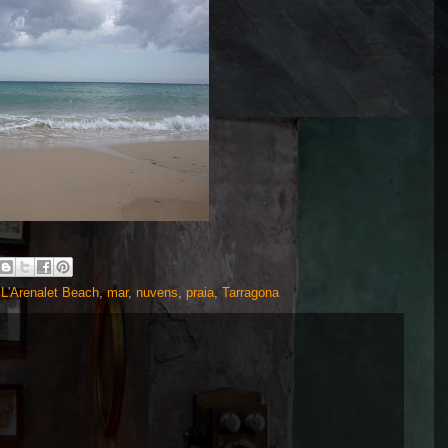
,
L'Arenalet Beach
,
mar
,
nuvens
,
praia
,
Tarragona