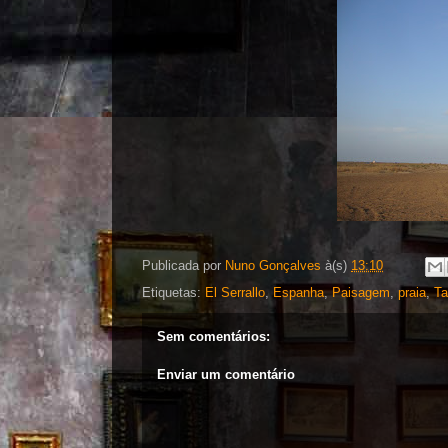
Publicada por
Nuno Gonçalves
à(s)
13:10
Etiquetas:
El Serrallo
,
Espanha
,
Paisagem
,
praia
,
Ta
Sem comentários:
Enviar um comentário