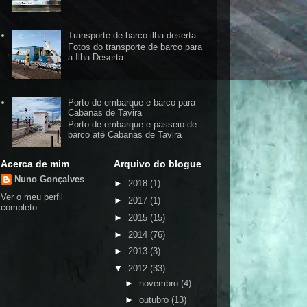
Transporte de barco ilha deserta
Fotos do transporte de barco para
a Ilha Deserta... ...
Porto de embarque e barco para
Cabanas de Tavira
Porto de embarque e passeio de
barco até Cabanas de Tavira
Acerca de mim
Arquivo do blogue
Nuno Gonçalves
►
2018
(1)
Ver o meu perfil
►
2017
(1)
completo
►
2015
(15)
►
2014
(76)
►
2013
(3)
▼
2012
(33)
►
novembro
(4)
►
outubro
(13)